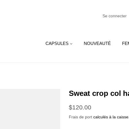
Se connecter
CAPSULES
NOUVEAUTÉ
FE
Sweat crop col h
Prix
Prix
$120.00
régulier
réduit
Frais de port
calculés à la caisse