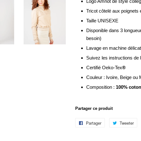
Logo Amnot de style collégia
Tricot côtelé aux poignets et
Taille UNISEXE
Disponible dans 3 longueur
besoin)
Lavage en machine délicat
Suivez les instructions de 
Certifié Oeko-Tex
®
Couleur : Ivoire, Beige ou
Composition :
100% coton
Partager ce produit
Partager
Partager
Tweeter
Tw
sur
su