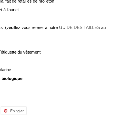
l fait de retailles de molleton
 à l'ourlet
s (veuillez vous référer à notre
GUIDE DES TAILLES
au
l'étiquette du vêtement
 Marine
 biologique
eeter
Épingler
Épingler
r
sur