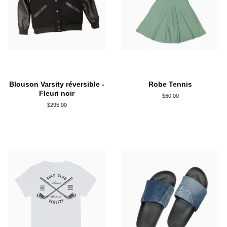
Blouson Varsity réversible -
Robe Tennis
Fleuri noir
Prix
$60.00
régulier
Prix
$295.00
régulier