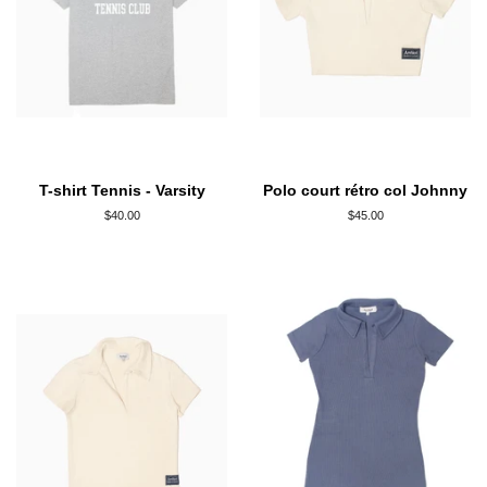
T-shirt Tennis - Varsity
Polo court rétro col Johnny
Prix
$40.00
Prix
$45.00
régulier
régulier