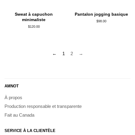
Sweat à capuchon
Pantalon jogging basique
minimaliste
Prix
$98.00
régulier
Prix
$120.00
régulier
←
1
2
→
AMNOT
À propos
Production responsable et transparente
Fait au Canada
SERVICE À LA CLIENTÈLE