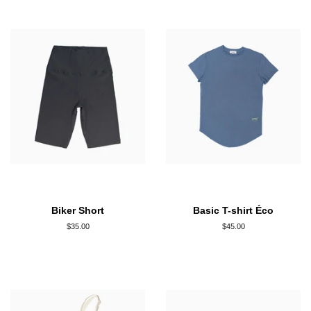
Biker Short
Basic T-shirt Éco
Prix
$35.00
Prix
$45.00
régulier
régulier