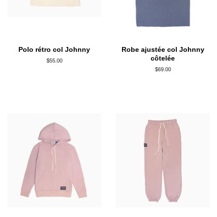
Polo rétro col Johnny
Robe ajustée col Johnny
côtelée
Prix
$55.00
régulier
Prix
$69.00
régulier