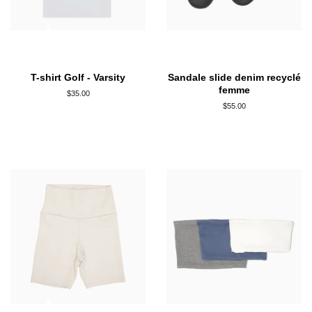
T-shirt Golf - Varsity
Sandale slide denim recyclé
femme
Prix
$35.00
régulier
Prix
$55.00
régulier