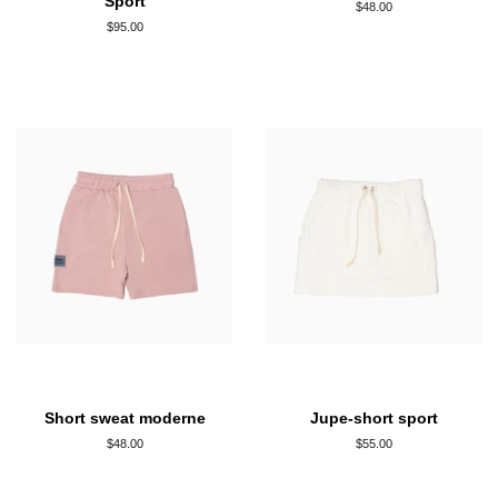
Sport
Prix
$48.00
régulier
Prix
$95.00
régulier
Short sweat moderne
Jupe-short sport
Prix
$48.00
Prix
$55.00
régulier
régulier