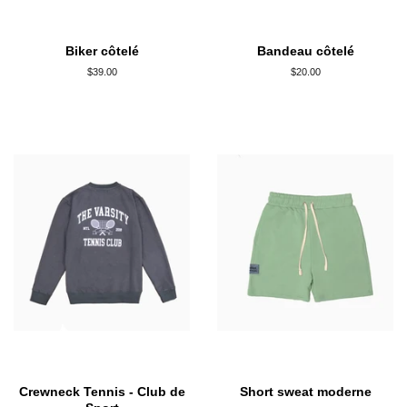
Biker côtelé
Bandeau côtelé
Prix
$39.00
Prix
$20.00
régulier
régulier
Crewneck Tennis - Club de
Short sweat moderne