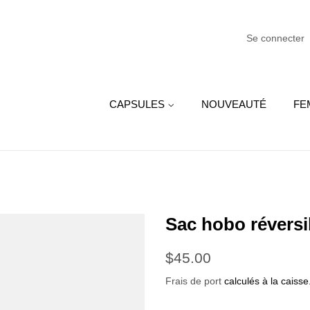
Se connecter
CAPSULES
NOUVEAUTÉ
FE
Sac hobo réversib
Prix
Prix
$45.00
régulier
réduit
Frais de port
calculés à la caisse