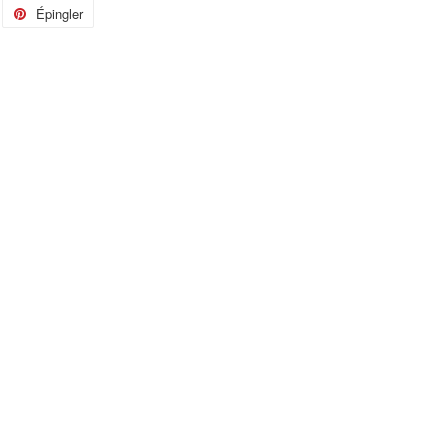
eeter
Épingler
Épingler
r
sur
itter
Pinterest