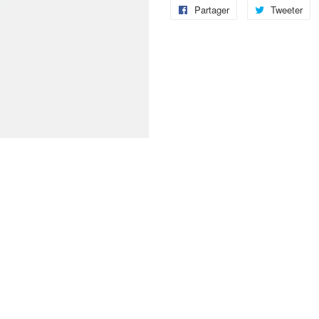
Partager
Partager
Tweeter
Tw
sur
su
Facebook
Tw