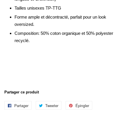
Tailles unisexes TP-TTG
Forme ample et décontracté, parfait pour un look
oversized.
Composition:
50% coton organique et 50% polyester
recyclé.
Partager ce produit
Partager
Partager
Tweeter
Tweeter
Épingler
Épingler
sur
sur
sur
Facebook
Twitter
Pinterest