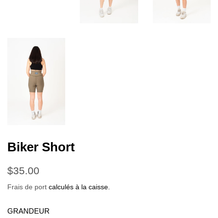
Biker Short
Prix
Prix
$35.00
régulier
réduit
Frais de port
calculés à la caisse.
GRANDEUR