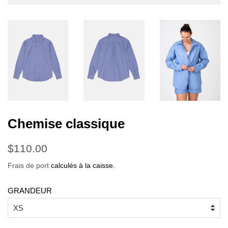
Chemise classique
Prix
Prix
$110.00
régulier
réduit
Frais de port
calculés à la caisse.
GRANDEUR